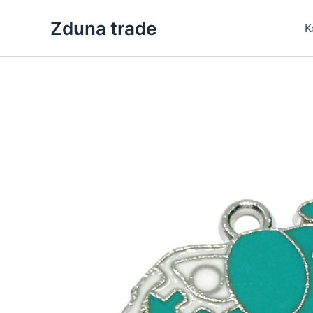
Skip
Zduna trade
to
K
content