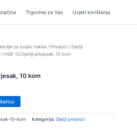
kolačića
Trgovina za Vas
Uvjeti korištenja
erijal za izradu nakita
/
Privjesci
/
Dječji
/ H5B-13 Dječiji privjesak, 10 kom
vjesak, 10 kom
šaricu
jesak-10-kom
Kategorija:
Dječji privjesci