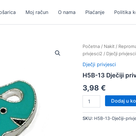
ošarica
Moj račun
O nama
Plaćanje
Politika 
Početna
/
Nakit
/
Repromat
privjesci2
/
Dječji privjesci
Dječji privjesci
H5B-13 Dječiji pri
3,98
€
H5B-
Dodaj u ko
13
Dječiji
privjesak,
SKU:
H5B-13-Dječiji-priv
10
kom
količina