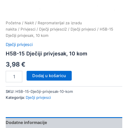
Početna
/
Nakit
/
Repromaterijal za izradu
nakita
/
Privjesci
/
Dječji privjesci2
/
Dječji privjesci
/ H5B-15
Dječiji privjesak, 10 kom
Dječji privjesci
H5B-15 Dječiji privjesak, 10 kom
3,98
€
H5B-
Dodaj u košaricu
15
Dječiji
privjesak,
SKU:
H5B-15-Dječiji-privjesak-10-kom
10
Kategorija:
Dječji privjesci
kom
količina
Dodatne informacije