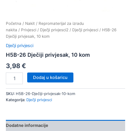
Početna
/
Nakit
/
Repromaterijal za izradu
nakita
/
Privjesci
/
Dječji privjesci2
/
Dječji privjesci
/ H5B-26
Dječiji privjesak, 10 kom
Dječji privjesci
H5B-26 Dječiji privjesak, 10 kom
3,98
€
H5B-
Dodaj u košaricu
26
Dječiji
privjesak,
SKU:
H5B-26-Dječiji-privjesak-10-kom
10
Kategorija:
Dječji privjesci
kom
količina
Dodatne informacije