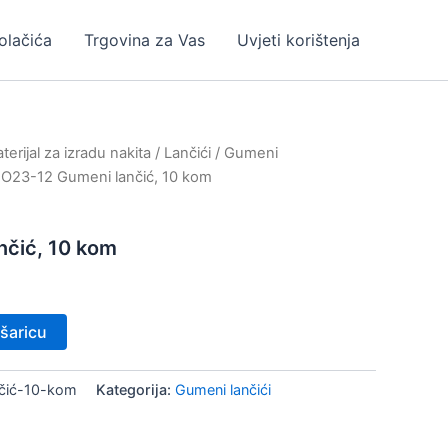
kolačića
Trgovina za Vas
Uvjeti korištenja
erijal za izradu nakita
/
Lančići
/
Gumeni
 O23-12 Gumeni lančić, 10 kom
nčić, 10 kom
šaricu
čić-10-kom
Kategorija:
Gumeni lančići