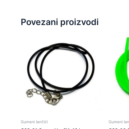
Povezani proizvodi
Gumeni lančići
Gumeni lan