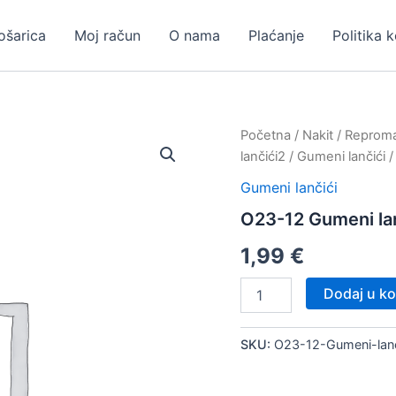
ošarica
Moj račun
O nama
Plaćanje
Politika 
Početna
/
Nakit
/
Repromat
lančići2
/
Gumeni lančići
/
Gumeni lančići
O23-12 Gumeni la
1,99
€
O23-
Dodaj u ko
12
Gumeni
lančić,
SKU:
O23-12-Gumeni-lan
10
kom
količina