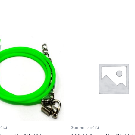
čići
Gumeni lančići