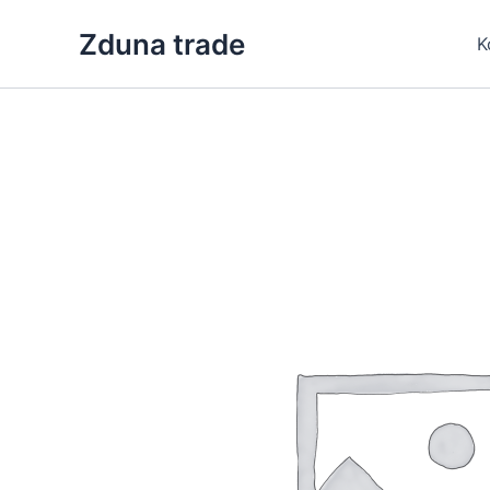
Skip
Zduna trade
to
K
content