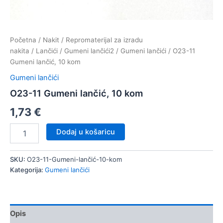
Početna
/
Nakit
/
Repromaterijal za izradu
nakita
/
Lančići
/
Gumeni lančići2
/
Gumeni lančići
/ O23-11
Gumeni lančić, 10 kom
Gumeni lančići
O23-11 Gumeni lančić, 10 kom
1,73
€
O23-
Dodaj u košaricu
11
Gumeni
lančić,
SKU:
O23-11-Gumeni-lančić-10-kom
10
Kategorija:
Gumeni lančići
kom
količina
Opis