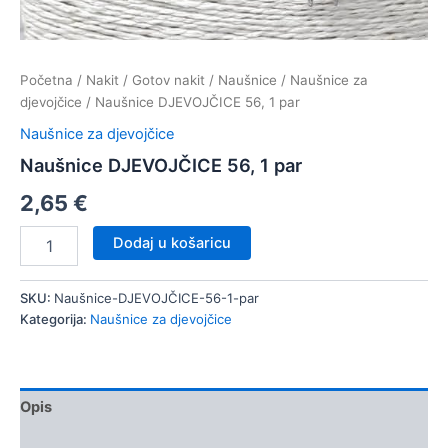
Početna
/
Nakit
/
Gotov nakit
/
Naušnice
/
Naušnice za
djevojčice
/ Naušnice DJEVOJČICE 56, 1 par
Naušnice za djevojčice
Naušnice DJEVOJČICE 56, 1 par
2,65
€
Naušnice
Dodaj u košaricu
DJEVOJČICE
56,
1
SKU:
Naušnice-DJEVOJČICE-56-1-par
par
Kategorija:
Naušnice za djevojčice
količina
Opis
Dodatne informacije