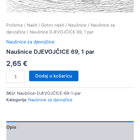
Početna
/
Nakit
/
Gotov nakit
/
Naušnice
/
Naušnice za
djevojčice
/ Naušnice DJEVOJČICE 69, 1 par
Naušnice za djevojčice
Naušnice DJEVOJČICE 69, 1 par
2,65
€
Naušnice
Dodaj u košaricu
DJEVOJČICE
69,
1
SKU:
Naušnice-DJEVOJČICE-69-1-par
par
Kategorija:
Naušnice za djevojčice
količina
Opis
Dodatne informacije