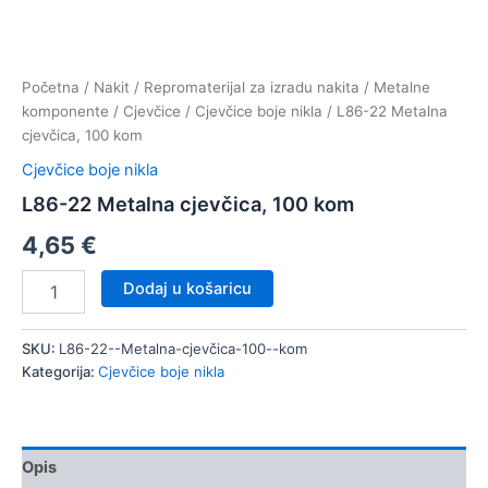
Početna
/
Nakit
/
Repromaterijal za izradu nakita
/
Metalne
komponente
/
Cjevčice
/
Cjevčice boje nikla
/ L86-22 Metalna
cjevčica, 100 kom
Cjevčice boje nikla
L86-22 Metalna cjevčica, 100 kom
4,65
€
L86-
Dodaj u košaricu
22
Metalna
cjevčica,
SKU:
L86-22--Metalna-cjevčica-100--kom
100
Kategorija:
Cjevčice boje nikla
kom
količina
Opis