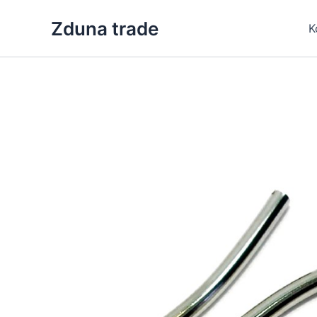
Skip
Zduna trade
to
K
content