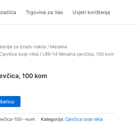
kolačića
Trgovina za Vas
Uvjeti korištenja
erijal za izradu nakita
/
Metalne
Cjevčice boje nikla
/ L86-14 Metalna cjevčica, 100 kom
evčica, 100 kom
šaricu
evčica-100--kom
Kategorija:
Cjevčice boje nikla