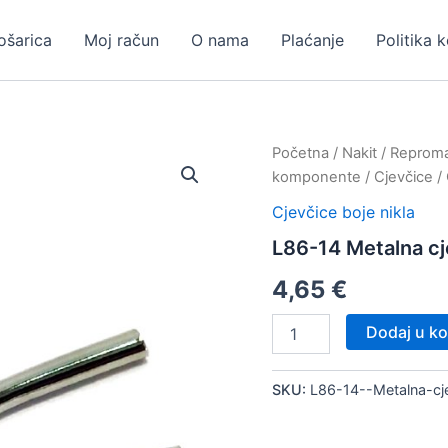
ošarica
Moj račun
O nama
Plaćanje
Politika 
Početna
/
Nakit
/
Repromat
komponente
/
Cjevčice
/
Cjevčice boje nikla
L86-14 Metalna cj
4,65
€
L86-
Dodaj u ko
14
Metalna
cjevčica,
SKU:
L86-14--Metalna-cj
100
kom
količina