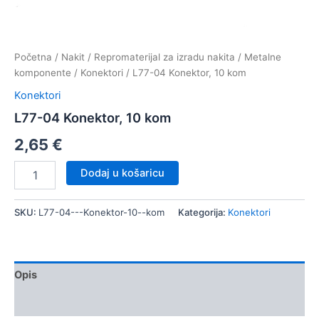
Početna
/
Nakit
/
Repromaterijal za izradu nakita
/
Metalne
komponente
/
Konektori
/ L77-04 Konektor, 10 kom
Konektori
L77-04 Konektor, 10 kom
2,65
€
L77-
Dodaj u košaricu
04
Konektor,
10
SKU:
L77-04---Konektor-10--kom
Kategorija:
Konektori
kom
količina
Opis
Dodatne informacije