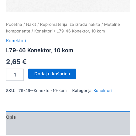
Početna
/
Nakit
/
Repromaterijal za izradu nakita
/
Metalne
komponente
/
Konektori
/ L79-46 Konektor, 10 kom
Konektori
L79-46 Konektor, 10 kom
2,65
€
L79-
Dodaj u košaricu
46
Konektor,
10
SKU:
L79-46--Konektor-10-kom
Kategorija:
Konektori
kom
količina
Opis
Dodatne informacije