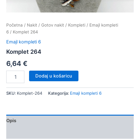
Početna
/
Nakit
/
Gotov nakit
/
Kompleti
/
Emajl kompleti
6
/ Komplet 264
Emajl kompleti 6
Komplet 264
6,64
€
Komplet
Dodaj u košaricu
264
količina
SKU:
Komplet-264
Kategorija:
Emajl kompleti 6
Opis
Dodatne informacije