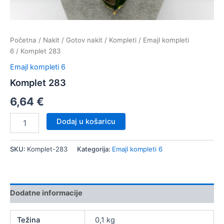
Početna
/
Nakit
/
Gotov nakit
/
Kompleti
/
Emajl kompleti
6
/ Komplet 283
Emajl kompleti 6
Komplet 283
6,64
€
Komplet
Dodaj u košaricu
283
količina
SKU:
Komplet-283
Kategorija:
Emajl kompleti 6
Dodatne informacije
Težina
0,1 kg