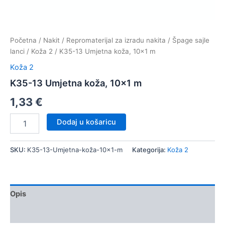
Početna
/
Nakit
/
Repromaterijal za izradu nakita
/
Špage sajle
lanci
/
Koža 2
/ K35-13 Umjetna koža, 10×1 m
Koža 2
K35-13 Umjetna koža, 10×1 m
1,33
€
K35-
Dodaj u košaricu
13
Umjetna
koža,
SKU:
K35-13-Umjetna-koža-10x1-m
Kategorija:
Koža 2
10x1
m
količina
Opis
Dodatne informacije