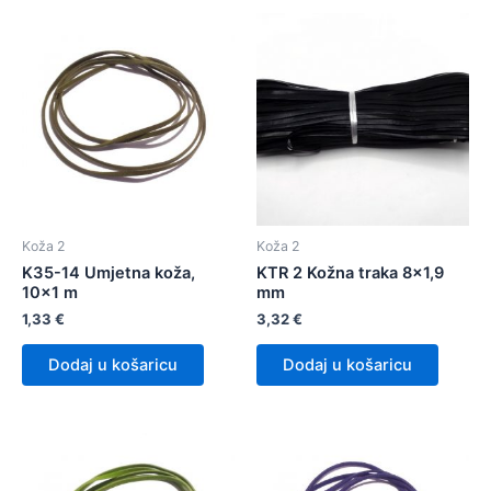
Koža 2
Koža 2
K35-14 Umjetna koža,
KTR 2 Kožna traka 8×1,9
10×1 m
mm
1,33
€
3,32
€
Dodaj u košaricu
Dodaj u košaricu