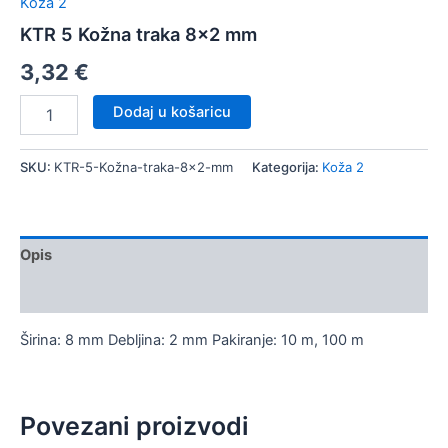
Koža 2
KTR 5 Kožna traka 8×2 mm
3,32
€
KTR
Dodaj u košaricu
5
Kožna
traka
SKU:
KTR-5-Kožna-traka-8x2-mm
Kategorija:
Koža 2
8x2
mm
količina
Opis
Dodatne informacije
Širina: 8 mm Debljina: 2 mm Pakiranje: 10 m, 100 m
Povezani proizvodi