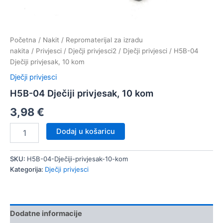
Početna
/
Nakit
/
Repromaterijal za izradu
nakita
/
Privjesci
/
Dječji privjesci2
/
Dječji privjesci
/ H5B-04
Dječiji privjesak, 10 kom
Dječji privjesci
H5B-04 Dječiji privjesak, 10 kom
3,98
€
H5B-
Dodaj u košaricu
04
Dječiji
privjesak,
SKU:
H5B-04-Dječiji-privjesak-10-kom
10
Kategorija:
Dječji privjesci
kom
količina
Dodatne informacije