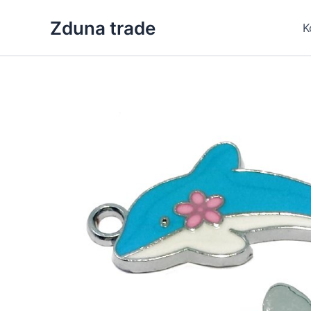
Skip
Zduna trade
to
K
content