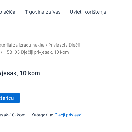
kolačića
Trgovina za Vas
Uvjeti korištenja
erijal za izradu nakita
/
Privjesci
/
Dječji
/ H5B-03 Dječiji privjesak, 10 kom
vjesak, 10 kom
šaricu
jesak-10-kom
Kategorija:
Dječji privjesci