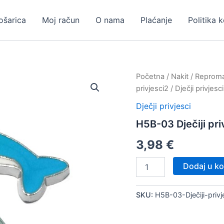
ošarica
Moj račun
O nama
Plaćanje
Politika 
Početna
/
Nakit
/
Repromat
privjesci2
/
Dječji privjesci
Dječji privjesci
H5B-03 Dječiji pri
3,98
€
H5B-
Dodaj u ko
03
Dječiji
privjesak,
SKU:
H5B-03-Dječiji-priv
10
kom
količina