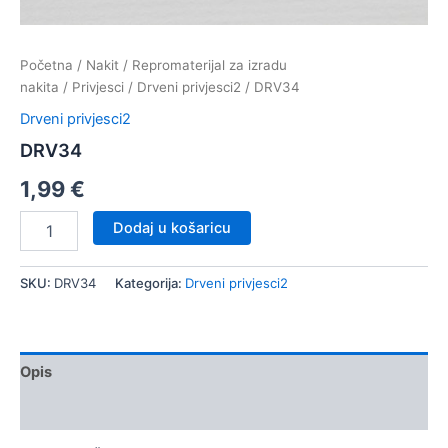
Početna
/
Nakit
/
Repromaterijal za izradu
nakita
/
Privjesci
/
Drveni privjesci2
/ DRV34
Drveni privjesci2
DRV34
1,99
€
DRV34
Dodaj u košaricu
količina
SKU:
DRV34
Kategorija:
Drveni privjesci2
Opis
Dodatne informacije