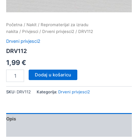
Početna
/
Nakit
/
Repromaterijal za izradu
nakita
/
Privjesci
/
Drveni privjesci2
/ DRV112
Drveni privjesci2
DRV112
1,99
€
DRV112
Dodaj u košaricu
količina
SKU:
DRV112
Kategorija:
Drveni privjesci2
Opis
Dodatne informacije