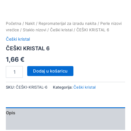
Početna
/
Nakit
/
Repromaterijal za izradu nakita
/
Perle nizovi
vrećice
/
Staklo nizovi
/
Češki kristal
/ ČEŠKI KRISTAL 6
Češki kristal
ČEŠKI KRISTAL 6
1,66
€
ČEŠKI
Dodaj u košaricu
KRISTAL
6
količina
SKU:
ČEŠKI-KRISTAL-6
Kategorija:
Češki kristal
Opis
Dodatne informacije