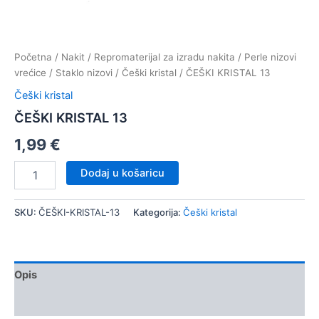
Početna
/
Nakit
/
Repromaterijal za izradu nakita
/
Perle nizovi
vrećice
/
Staklo nizovi
/
Češki kristal
/ ČEŠKI KRISTAL 13
Češki kristal
ČEŠKI KRISTAL 13
1,99
€
ČEŠKI
Dodaj u košaricu
KRISTAL
13
količina
SKU:
ČEŠKI-KRISTAL-13
Kategorija:
Češki kristal
Opis
Dodatne informacije