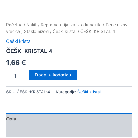
Početna
/
Nakit
/
Repromaterijal za izradu nakita
/
Perle nizovi
vrećice
/
Staklo nizovi
/
Češki kristal
/ ČEŠKI KRISTAL 4
Češki kristal
ČEŠKI KRISTAL 4
1,66
€
ČEŠKI
Dodaj u košaricu
KRISTAL
4
količina
SKU:
ČEŠKI-KRISTAL-4
Kategorija:
Češki kristal
Opis
Dodatne informacije