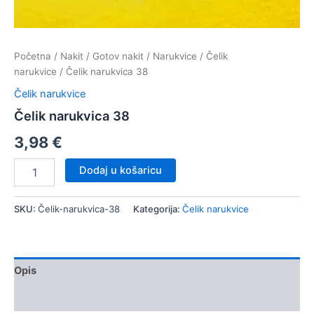
Početna
/
Nakit
/
Gotov nakit
/
Narukvice
/
Čelik
narukvice
/ Čelik narukvica 38
Čelik narukvice
Čelik narukvica 38
3,98
€
Čelik
Dodaj u košaricu
narukvica
38
količina
SKU:
Čelik-narukvica-38
Kategorija:
Čelik narukvice
Opis
Dodatne informacije