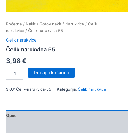
Početna
/
Nakit
/
Gotov nakit
/
Narukvice
/
Čelik
narukvice
/ Čelik narukvica 55
Čelik narukvice
Čelik narukvica 55
3,98
€
Čelik
Dodaj u košaricu
narukvica
55
količina
SKU:
Čelik-narukvica-55
Kategorija:
Čelik narukvice
Opis
Dodatne informacije