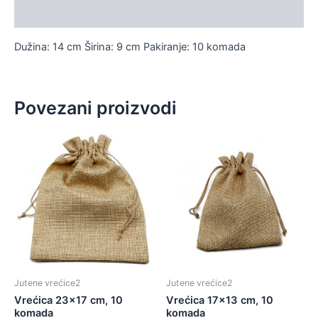
Dodatne informacije
Dužina: 14 cm Širina: 9 cm Pakiranje: 10 komada
Povezani proizvodi
Jutene vrećice2
Jutene vrećice2
Vrećica 23×17 cm, 10
Vrećica 17×13 cm, 10
komada
komada