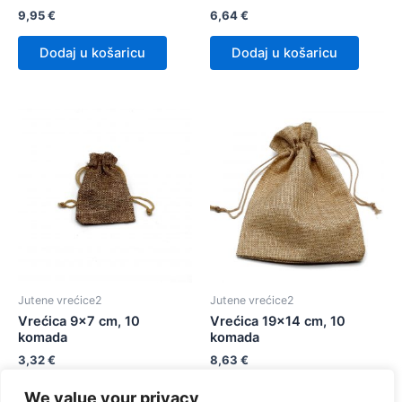
9,95
€
6,64
€
Dodaj u košaricu
Dodaj u košaricu
Jutene vrećice2
Jutene vrećice2
Vrećica 9×7 cm, 10
Vrećica 19×14 cm, 10
komada
komada
3,32
€
8,63
€
We value your privacy
Dodaj u košaricu
Dodaj u košaricu