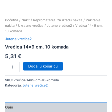
Početna
/
Nakit
/
Repromaterijal za izradu nakita
/
Pakiranje
nakita
/
Ukrasne vrećice
/
Jutene vrećice2
/ Vrećica 14×9 cm,
10 komada
Jutene vrećice2
Vrećica 14×9 cm, 10 komada
5,31
€
Vrećica
Dodaj u košaricu
14x9
cm,
10
SKU:
Vrećica-14x9-cm-10-komada
komada
Kategorija:
Jutene vrećice2
količina
Opis