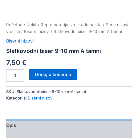
Početna
/
Nakit
/
Repromaterijal za izradu nakita
/
Perle nizovi
vrećice
/
Biserni nizovi
/ Slatkovodni biser 9-10 mm A tamni
Biserni nizovi
Slatkovodni biser 9-10 mm A tamni
7,50
€
Slatkovodni
Dodaj u košaricu
biser
9-
10
SKU:
Slatkovodni-biser-9-10-mm-A-tamni
mm
Kategorija:
Biserni nizovi
A
tamni
količina
Opis
Dodatne informacije