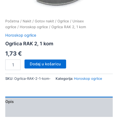
Početna
/
Nakit
/
Gotov nakit
/
Ogrlice
/
Unisex
ogrlice
/
Horoskop ogrlice
/ Ogrlica RAK 2, 1 kom
Horoskop ogrlice
Ogrlica RAK 2, 1 kom
1,73
€
Ogrlica
Dodaj u košaricu
RAK
2,
1
SKU:
Ogrlica-RAK-2-1-kom-
Kategorija:
Horoskop ogrlice
kom
količina
Opis
Dodatne informacije