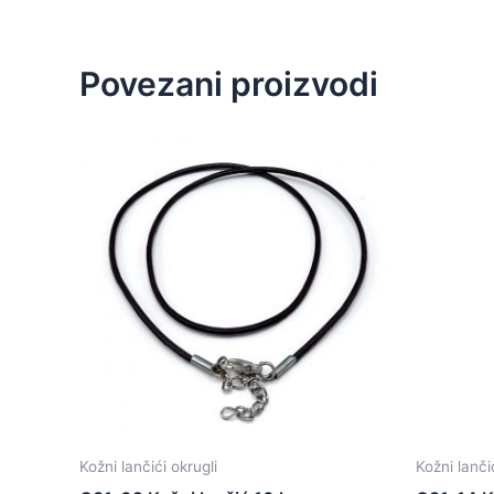
Povezani proizvodi
Kožni lančići okrugli
Kožni lanči