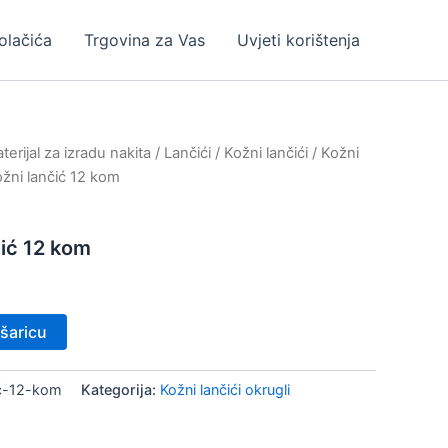
kolačića
Trgovina za Vas
Uvjeti korištenja
erijal za izradu nakita
/
Lančići
/
Kožni lančići
/
Kožni
žni lančić 12 kom
ić 12 kom
šaricu
ić-12-kom
Kategorija:
Kožni lančići okrugli