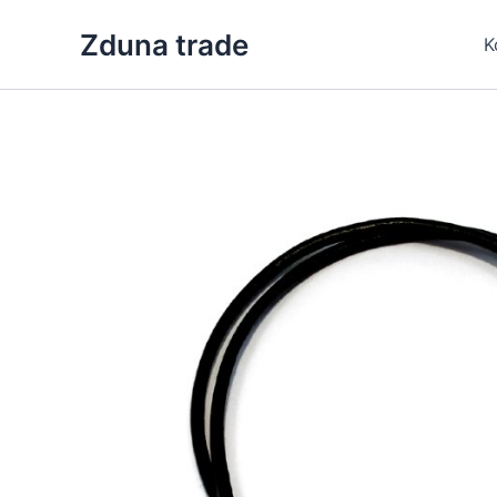
Skip
Zduna trade
to
K
content