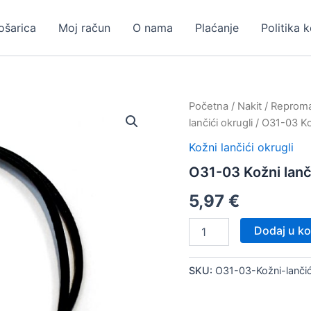
ošarica
Moj račun
O nama
Plaćanje
Politika 
Početna
/
Nakit
/
Repromat
lančići okrugli
/ O31-03 Ko
Kožni lančići okrugli
O31-03 Kožni lanč
5,97
€
O31-
Dodaj u ko
03
Kožni
lančić
SKU:
O31-03-Kožni-lanč
12
kom
količina