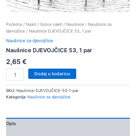
Početna
/
Nakit
/
Gotov nakit
/
Naušnice
/
Naušnice za
djevojčice
/ Naušnice DJEVOJČICE 53, 1 par
Naušnice za djevojčice
Naušnice DJEVOJČICE 53, 1 par
2,65
€
Naušnice
Dodaj u košaricu
DJEVOJČICE
53,
1
SKU:
Naušnice-DJEVOJČICE-53-1-par
par
Kategorija:
Naušnice za djevojčice
količina
Opis
Dodatne informacije