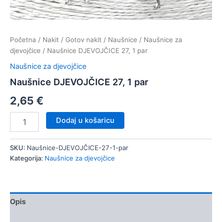
Početna
/
Nakit
/
Gotov nakit
/
Naušnice
/
Naušnice za
djevojčice
/ Naušnice DJEVOJČICE 27, 1 par
Naušnice za djevojčice
Naušnice DJEVOJČICE 27, 1 par
2,65
€
Naušnice
Dodaj u košaricu
DJEVOJČICE
27,
1
SKU:
Naušnice-DJEVOJČICE-27-1-par
par
Kategorija:
Naušnice za djevojčice
količina
Opis
Dodatne informacije