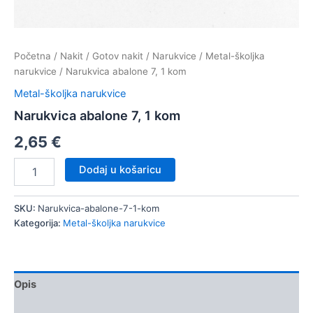
Početna
/
Nakit
/
Gotov nakit
/
Narukvice
/
Metal-školjka
narukvice
/ Narukvica abalone 7, 1 kom
Metal-školjka narukvice
Narukvica abalone 7, 1 kom
2,65
€
Narukvica
Dodaj u košaricu
abalone
7,
1
SKU:
Narukvica-abalone-7-1-kom
kom
Kategorija:
Metal-školjka narukvice
količina
Opis
Dodatne informacije