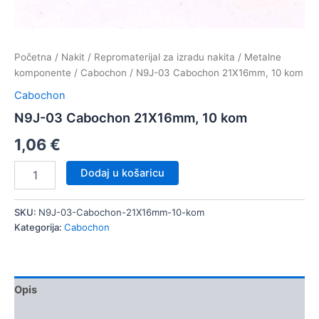
Početna
/
Nakit
/
Repromaterijal za izradu nakita
/
Metalne
komponente
/
Cabochon
/ N9J-03 Cabochon 21X16mm, 10 kom
Cabochon
N9J-03 Cabochon 21X16mm, 10 kom
1,06
€
N9J-
Dodaj u košaricu
03
Cabochon
21X16mm,
SKU:
N9J-03-Cabochon-21X16mm-10-kom
10
Kategorija:
Cabochon
kom
količina
Opis
Dodatne informacije