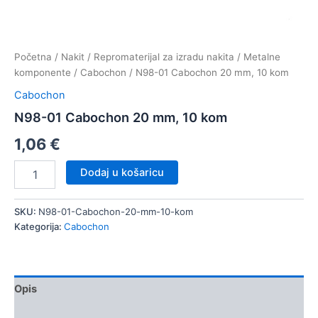
Početna
/
Nakit
/
Repromaterijal za izradu nakita
/
Metalne
komponente
/
Cabochon
/ N98-01 Cabochon 20 mm, 10 kom
Cabochon
N98-01 Cabochon 20 mm, 10 kom
1,06
€
N98-
Dodaj u košaricu
01
Cabochon
20
SKU:
N98-01-Cabochon-20-mm-10-kom
mm,
Kategorija:
Cabochon
10
kom
količina
Opis
Dodatne informacije