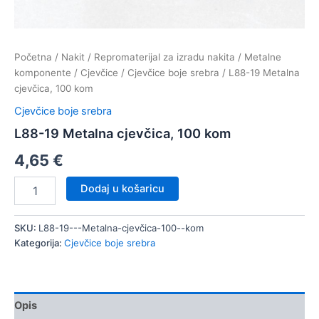
Početna
/
Nakit
/
Repromaterijal za izradu nakita
/
Metalne
komponente
/
Cjevčice
/
Cjevčice boje srebra
/ L88-19 Metalna
cjevčica, 100 kom
Cjevčice boje srebra
L88-19 Metalna cjevčica, 100 kom
4,65
€
L88-
Dodaj u košaricu
19
Metalna
cjevčica,
SKU:
L88-19---Metalna-cjevčica-100--kom
100
Kategorija:
Cjevčice boje srebra
kom
količina
Opis