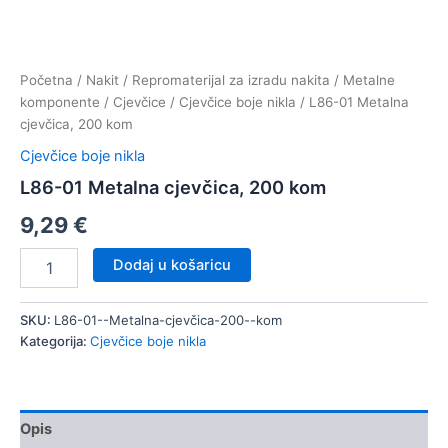
Početna
/
Nakit
/
Repromaterijal za izradu nakita
/
Metalne
komponente
/
Cjevčice
/
Cjevčice boje nikla
/ L86-01 Metalna
cjevčica, 200 kom
Cjevčice boje nikla
L86-01 Metalna cjevčica, 200 kom
9,29
€
L86-
Dodaj u košaricu
01
Metalna
cjevčica,
SKU:
L86-01--Metalna-cjevčica-200--kom
200
Kategorija:
Cjevčice boje nikla
kom
količina
Opis