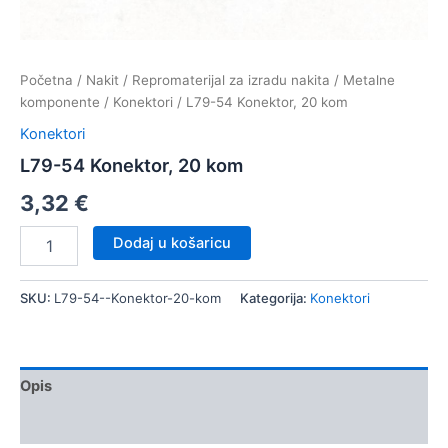
Početna
/
Nakit
/
Repromaterijal za izradu nakita
/
Metalne
komponente
/
Konektori
/ L79-54 Konektor, 20 kom
Konektori
L79-54 Konektor, 20 kom
3,32
€
L79-
Dodaj u košaricu
54
Konektor,
20
SKU:
L79-54--Konektor-20-kom
Kategorija:
Konektori
kom
količina
Opis
Dodatne informacije