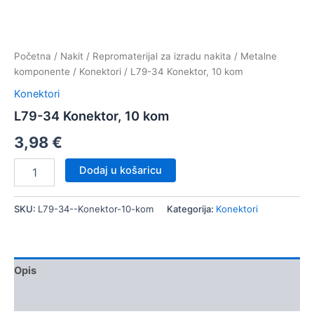
Početna
/
Nakit
/
Repromaterijal za izradu nakita
/
Metalne
komponente
/
Konektori
/ L79-34 Konektor, 10 kom
Konektori
L79-34 Konektor, 10 kom
3,98
€
L79-
Dodaj u košaricu
34
Konektor,
10
SKU:
L79-34--Konektor-10-kom
Kategorija:
Konektori
kom
količina
Opis
Dodatne informacije