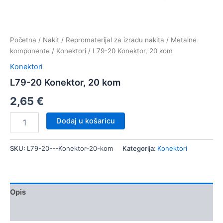
Početna
/
Nakit
/
Repromaterijal za izradu nakita
/
Metalne
komponente
/
Konektori
/ L79-20 Konektor, 20 kom
Konektori
L79-20 Konektor, 20 kom
2,65
€
L79-
Dodaj u košaricu
20
Konektor,
20
SKU:
L79-20---Konektor-20-kom
Kategorija:
Konektori
kom
količina
Opis
Dodatne informacije