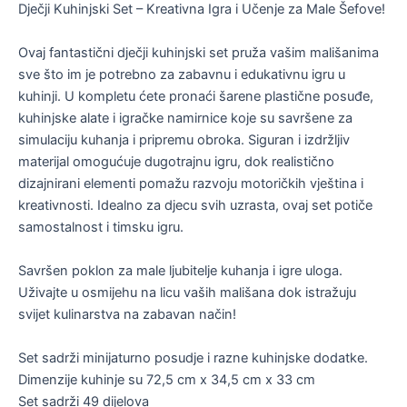
Dječji Kuhinjski Set – Kreativna Igra i Učenje za Male Šefove!
Ovaj fantastični dječji kuhinjski set pruža vašim mališanima
sve što im je potrebno za zabavnu i edukativnu igru u
kuhinji. U kompletu ćete pronaći šarene plastične posuđe,
kuhinjske alate i igračke namirnice koje su savršene za
simulaciju kuhanja i pripremu obroka. Siguran i izdržljiv
materijal omogućuje dugotrajnu igru, dok realistično
dizajnirani elementi pomažu razvoju motoričkih vještina i
kreativnosti. Idealno za djecu svih uzrasta, ovaj set potiče
samostalnost i timsku igru.
Savršen poklon za male ljubitelje kuhanja i igre uloga.
Uživajte u osmijehu na licu vaših mališana dok istražuju
svijet kulinarstva na zabavan način!
Set sadrži minijaturno posudje i razne kuhinjske dodatke.
Dimenzije kuhinje su 72,5 cm x 34,5 cm x 33 cm
Set sadrži 49 dijelova