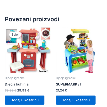
Povezani proizvodi
Sale!
Sale!
Dječje igračke
Dječje igračke
Dječja kuhinja
SUPERMARKET
Izvorna
Trenutna
39,99
€
29,99
€
21,24
€
cijena
cijena
bila
je:
Dodaj u košaricu
Dodaj u košaricu
je:
29,99 €.
39,99 €.