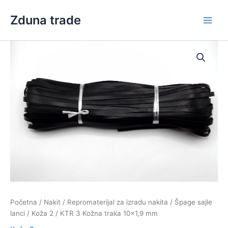
Skip
Zduna trade
to
Main
content
Men
Početna
/
Nakit
/
Repromaterijal za izradu nakita
/
Špage sajle
lanci
/
Koža 2
/ KTR 3 Kožna traka 10×1,9 mm