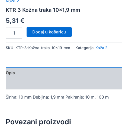
Koža 2
KTR 3 Kožna traka 10×1,9 mm
5,31
€
KTR
Dodaj u košaricu
3
Kožna
traka
SKU:
KTR-3-Kožna-traka-10x19-mm
Kategorija:
Koža 2
10x1,9
mm
količina
Opis
Dodatne informacije
Širina: 10 mm Debljina: 1,9 mm Pakiranje: 10 m, 100 m
Povezani proizvodi