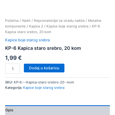
Početna
/
Nakit
/
Repromaterijal za izradu nakita
/
Metalne
komponente
/
Kapice 2
/
Kapice boje starog srebra
/ KP-6
Kapica staro srebro, 20 kom
Kapice boje starog srebra
KP-6 Kapica staro srebro, 20 kom
1,99
€
KP-
Dodaj u košaricu
6
Kapica
staro
SKU:
KP-6---Kapica-staro-srebro-20--kom
srebro,
Kategorija:
Kapice boje starog srebra
20
kom
količina
Opis