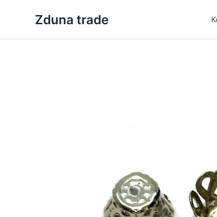
Skip
Zduna trade
to
K
content