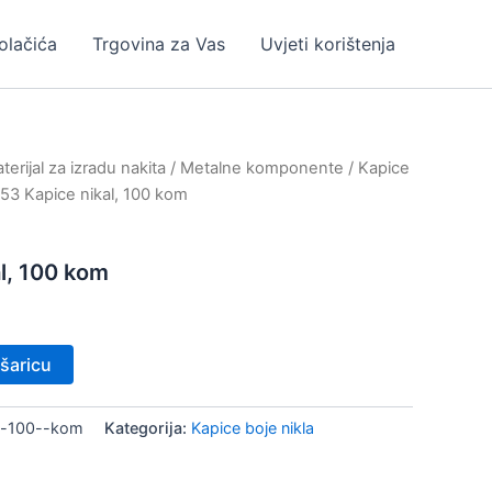
kolačića
Trgovina za Vas
Uvjeti korištenja
erijal za izradu nakita
/
Metalne komponente
/
Kapice
53 Kapice nikal, 100 kom
l, 100 kom
šaricu
l-100--kom
Kategorija:
Kapice boje nikla