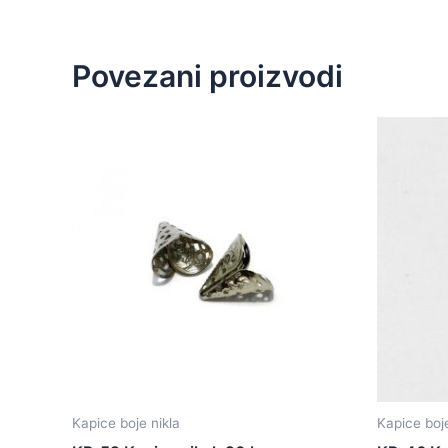
Povezani proizvodi
Kapice boje nikla
Kapice boje