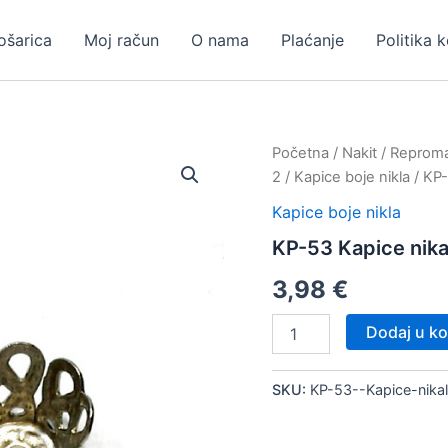
ošarica
Moj račun
O nama
Plaćanje
Politika 
Početna
/
Nakit
/
Repromat
2
/
Kapice boje nikla
/ KP-
Kapice boje nikla
KP-53 Kapice nika
3,98
€
KP-
Dodaj u ko
53
Kapice
nikal,
SKU:
KP-53--Kapice-nika
100
kom
količina