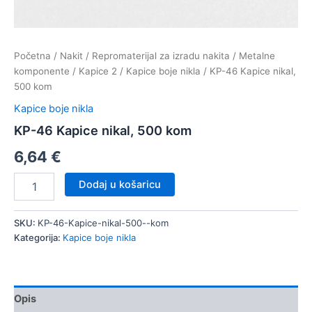
Početna
/
Nakit
/
Repromaterijal za izradu nakita
/
Metalne
komponente
/
Kapice 2
/
Kapice boje nikla
/ KP-46 Kapice nikal,
500 kom
Kapice boje nikla
KP-46 Kapice nikal, 500 kom
6,64
€
KP-
Dodaj u košaricu
46
Kapice
nikal,
SKU:
KP-46-Kapice-nikal-500--kom
500
Kategorija:
Kapice boje nikla
kom
količina
Opis