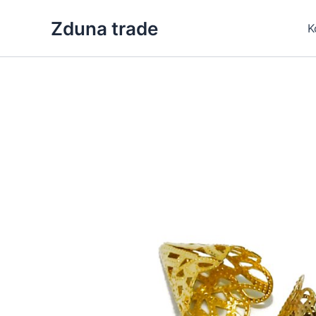
Skip
Zduna trade
to
K
content