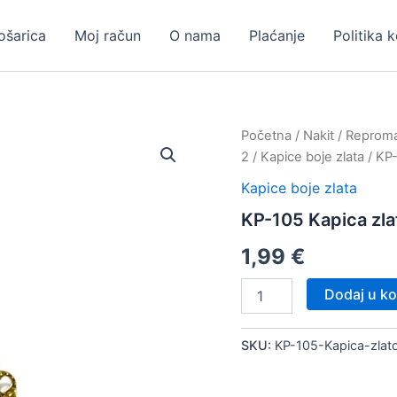
ošarica
Moj račun
O nama
Plaćanje
Politika 
Početna
/
Nakit
/
Repromat
2
/
Kapice boje zlata
/ KP-
Kapice boje zlata
KP-105 Kapica zla
1,99
€
KP-
Dodaj u ko
105
Kapica
zlato,
SKU:
KP-105-Kapica-zla
20
kom
količina