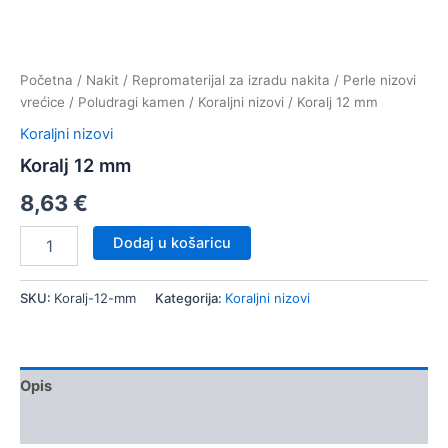
Početna
/
Nakit
/
Repromaterijal za izradu nakita
/
Perle nizovi
vrećice
/
Poludragi kamen
/
Koraljni nizovi
/ Koralj 12 mm
Koraljni nizovi
Koralj 12 mm
8,63
€
Koralj
Dodaj u košaricu
12
mm
količina
SKU:
Koralj-12-mm
Kategorija:
Koraljni nizovi
Opis
Dodatne informacije