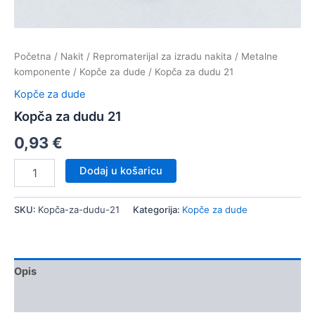
Početna
/
Nakit
/
Repromaterijal za izradu nakita
/
Metalne
komponente
/
Kopče za dude
/ Kopča za dudu 21
Kopče za dude
Kopča za dudu 21
0,93
€
Kopča
Dodaj u košaricu
za
dudu
21
SKU:
Kopča-za-dudu-21
Kategorija:
Kopče za dude
količina
Opis
Dodatne informacije