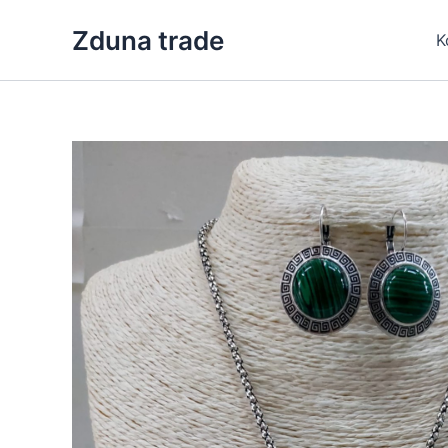
Skip
Zduna trade
to
K
content