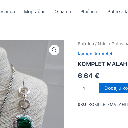
ošarica
Moj račun
O nama
Plaćanje
Politika 
Početna
/
Nakit
/
Gotov na
Kameni kompleti
KOMPLET MALAH
6,64
€
KOMPLET
Dodaj u ko
MALAHIT
količina
SKU:
KOMPLET-MALAHIT