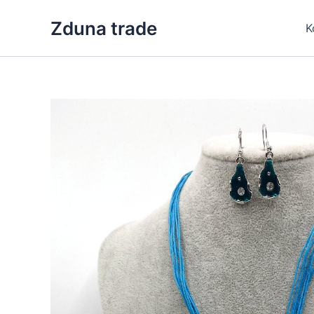
Skip
Zduna trade
to
K
content