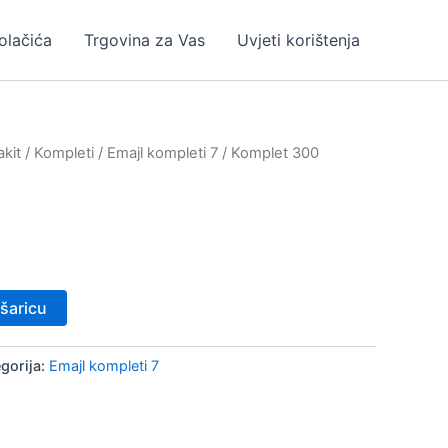
kolačića
Trgovina za Vas
Uvjeti korištenja
kit
/
Kompleti
/
Emajl kompleti 7
/ Komplet 300
šaricu
gorija:
Emajl kompleti 7