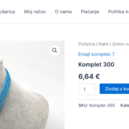
ošarica
Moj račun
O nama
Plaćanje
Politika 
Početna
/
Nakit
/
Gotov na
Emajl kompleti 7
Komplet 300
6,64
€
Komplet
Dodaj u ko
300
količina
SKU:
Komplet-300
Kate