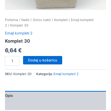
Početna
/
Nakit
/
Gotov nakit
/
Kompleti
/
Emajl kompleti
2
/ Komplet 30
Emajl kompleti 2
Komplet 30
6,64
€
Komplet
Dodaj u košaricu
30
količina
SKU:
Komplet-30
Kategorija:
Emajl kompleti 2
Opis
Dodatne informacije