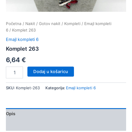
Početna
/
Nakit
/
Gotov nakit
/
Kompleti
/
Emajl kompleti
6
/ Komplet 263
Emajl kompleti 6
Komplet 263
6,64
€
Komplet
Dodaj u košaricu
263
količina
SKU:
Komplet-263
Kategorija:
Emajl kompleti 6
Opis
Dodatne informacije